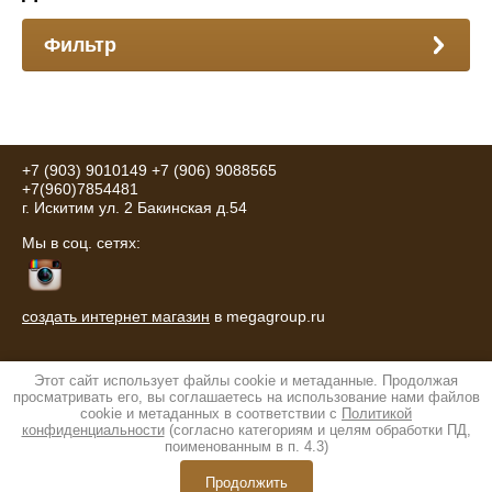
Фильтр
+7 (903) 9010149
+7 (906) 9088565
+7(960)7854481
г. Искитим ул. 2 Бакинская д.54
Мы в соц. сетях:
создать интернет магазин
в megagroup.ru
Этот сайт использует файлы cookie и метаданные. Продолжая
просматривать его, вы соглашаетесь на использование нами файлов
cookie и метаданных в соответствии с
Политикой
конфиденциальности
(согласно категориям и целям обработки ПД,
поименованным в п. 4.3)
© 2016 Мебель Юнна
Политика конфиденциальности
Продолжить